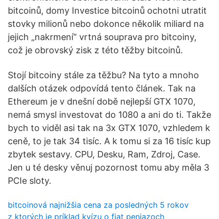
bitcoinů, domy Investice bitcoinů ochotni utratit
stovky milionů nebo dokonce několik miliard na
jejich „nakrmení“ vrtná souprava pro bitcoiny,
což je obrovský zisk z této těžby bitcoinů.
Stojí bitcoiny stále za těžbu? Na tyto a mnoho
dalších otázek odpovídá tento článek. Tak na
Ethereum je v dnešní době nejlepší GTX 1070,
nemá smysl investovat do 1080 a ani do ti. Takže
bych to viděl asi tak na 3x GTX 1070, vzhledem k
ceně, to je tak 34 tisíc. A k tomu si za 16 tisíc kup
zbytek sestavy. CPU, Desku, Ram, Zdroj, Case.
Jen u té desky věnuj pozornost tomu aby měla 3
PCIe sloty.
bitcoinová najnižšia cena za posledných 5 rokov
z ktorých je príklad kvízu o fiat peniazoch