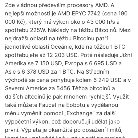
Zde vládnou především procesory AMD. A
nejlepší možnosti je AMD EPYC 7742 (cena 190
000 Kč), který má výkon okolo 43 000 h/s a
spotřebu 225W. Náklady na těžbu Bitcoinů. Mezi
nejdražší oblasti na těžbu Bitcoinu patří
jednotlivé oblasti Oceánie, kde na těžbu 1 BTC
spotřebujete až 12 203 USD. Poté následuje Jižní
Amerika se 7 150 USD, Evropa s 6 695 USD a
Asie s 6 378 USD za 1 BTC. Na Středním
východě se cena pohybuje kolem 6 249 USD a v
Severní Americe za 5456 Těžba bitcoinů a
dalších altcoinů je pak mnohem rychlejší. Využít
také můžete Faucet na Eobotu a vydělanou
měnu vyměnit pomocí „Exchange“ za další
výpočetní výkon, což doporučuji udělat jako
první. Výplata je okamžitá po dosažení limitů,