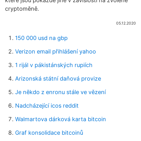
které jsou pokaždé jiné v závislosti na zvolené
cryptoměně.
05.12.2020
150 000 usd na gbp
Verizon email přihlášení yahoo
1 rijál v pákistánských rupiích
Arizonská státní daňová provize
Je někdo z enronu stále ve vězení
Nadcházející icos reddit
Walmartova dárková karta bitcoin
Graf konsolidace bitcoinů