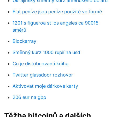
Ukrajinský směnný kurz amerického dolaru
Fiat peníze jsou peníze použité ve formě
1201 s figueroa st los angeles ca 90015
směrů
Blockarray
Směnný kurz 1000 rupií na usd
Co je distribuovaná kniha
Twitter glassdoor rozhovor
Aktivovat moje dárkové karty
206 eur na gbp
Těžba bitcoinů a dalších