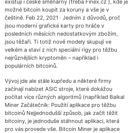
existují i české směnárny (třeba Finex.cz ), kde je
možné bitcoin koupit za koruny a vše je v
češtině. Feb 22, 2021 · Jedním z důvodů, proč
jsou moderní grafické karty pro hráče v
posledních měsících nedostatkovým zbožím,
jsou těžaři. Ti totiž nové modely skupují ve
velkém a staví z nich speciální rigy pro těžbu
nejrůznějších kryptoměn – například i
populárních bitcoinů.
Vývoj jde ale stále kupředu a některé firmy
začínají nabízet ASIC stroje, které dokážou
počítat více různých algoritmů (například Baikal
Miner Začátečník: Použití aplikace pro těžbu
bitcoinů Nejjednodušší způsob, jak začít těžit
bitcoiny, je jednoduše stáhnout aplikaci, která
pro vás provede vše. Bitcoin Miner je aplikace