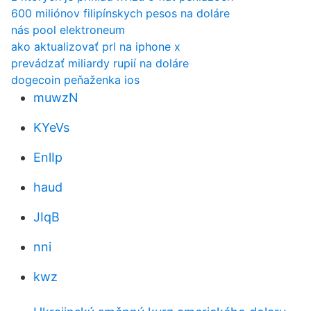
600 miliónov filipínskych pesos na doláre
nás pool elektroneum
ako aktualizovať prl na iphone x
prevádzať miliardy rupií na doláre
dogecoin peňaženka ios
muwzN
KYeVs
EnlIp
haud
JIqB
nni
kwz