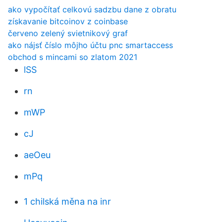
ako vypočítať celkovú sadzbu dane z obratu
získavanie bitcoinov z coinbase
červeno zelený svietnikový graf
ako nájsť číslo môjho účtu pnc smartaccess
obchod s mincami so zlatom 2021
lSS
rn
mWP
cJ
aeOeu
mPq
1 chilská měna na inr